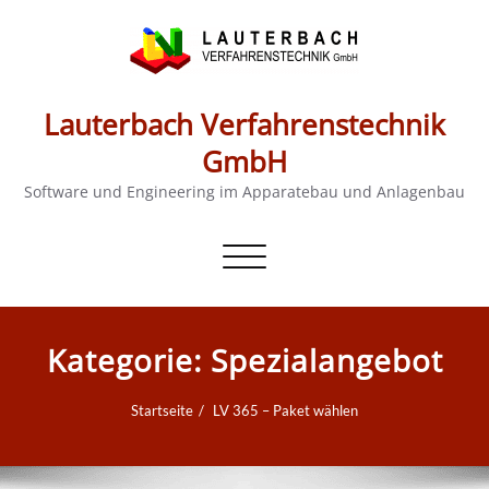
Lauterbach Verfahrenstechnik
GmbH
Software und Engineering im Apparatebau und Anlagenbau
Schalte
Navigation
Kategorie:
Spezialangebot
Startseite
LV 365 – Paket wählen