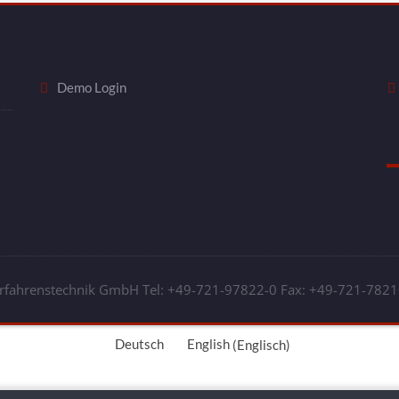
Demo Login
rfahrenstechnik GmbH Tel: +49-721-97822-0 Fax: +49-721-78210
Deutsch
English
(
Englisch
)