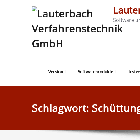
Laute
Software u
Version
Softwareprodukte
Testv
Schlagwort:
Schüttun