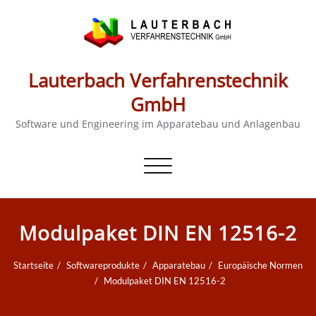
Lauterbach Verfahrenstechnik
GmbH
Software und Engineering im Apparatebau und Anlagenbau
Schalte
Navigation
Modulpaket DIN EN 12516-2
Startseite
Softwareprodukte
Apparatebau
Europäische Normen
Modulpaket DIN EN 12516-2