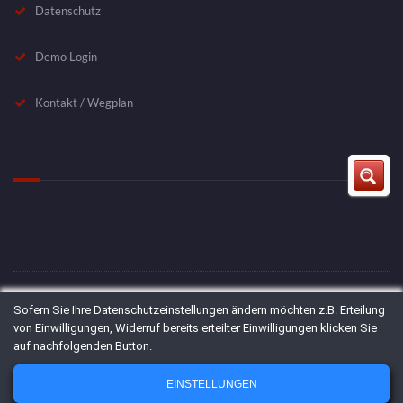
Datenschutz
Demo Login
Kontakt / Wegplan
© 2019 by Lauterbach Verfahrenstechnik GmbH Tel: +49-721-97822-0
Sofern Sie Ihre Datenschutzeinstellungen ändern möchten z.B. Erteilung
Fax: +49-721-782106 Email: info@LV-Soft.de
von Einwilligungen, Widerruf bereits erteilter Einwilligungen klicken Sie
auf nachfolgenden Button.
Deutsch
English
(
Englisch
)
EINSTELLUNGEN