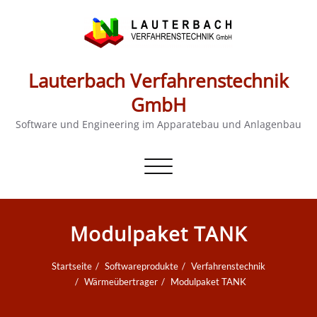
Lauterbach Verfahrenstechnik
GmbH
Software und Engineering im Apparatebau und Anlagenbau
Schalte
Navigation
Modulpaket TANK
Startseite
Softwareprodukte
Verfahrenstechnik
Wärmeübertrager
Modulpaket TANK