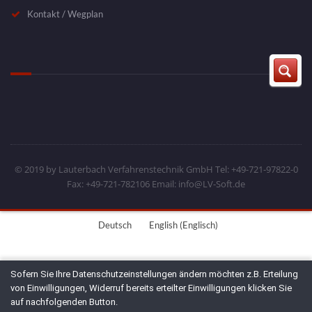
Kontakt / Wegplan
© 2019 by Lauterbach Verfahrenstechnik GmbH Tel: +49-721-97822-0
Fax: +49-721-782106 Email: info@LV-Soft.de
Deutsch
English
(
Englisch
)
Sofern Sie Ihre Datenschutzeinstellungen ändern möchten z.B. Erteilung
von Einwilligungen, Widerruf bereits erteilter Einwilligungen klicken Sie
auf nachfolgenden Button.