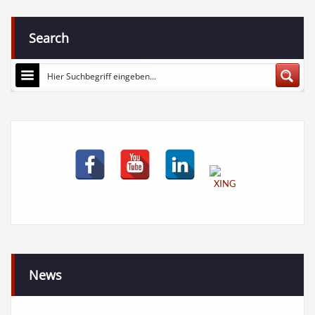
Search
News